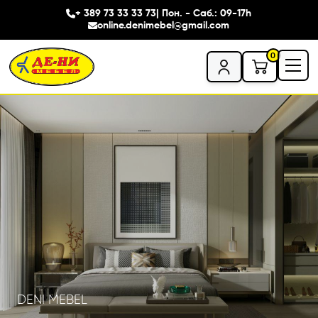
+ 389 73 33 33 73
| Пон. - Саб.: 09-17h
online.denimebel@gmail.com
0
DENI MEBEL