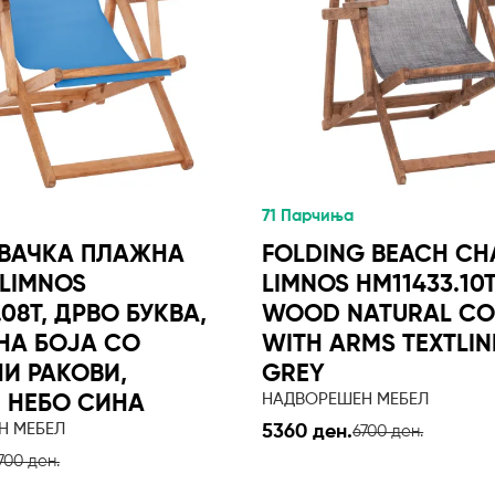
71 Парчиња
ВАЧКА ПЛАЖНА
FOLDING BEACH CH
LIMNOS
LIMNOS HM11433.10
.08T, ДРВО БУКВА,
WOOD NATURAL CO
НА БОЈА СО
WITH ARMS TEXTLIN
И РАКОВИ,
GREY
НАДВОРЕШЕН МЕБЕЛ
E НЕБО СИНА
Н МЕБЕЛ
5360 ден.
6700 ден.
700 ден.