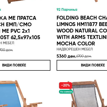
а
92 Парчиња
FOLDING BEACH CH
ΚΑ МЕ ПРАТСА
LIMNOS HM11877 BE
Н ЕМП/СМО
WOOD NATURAL CO
 МЕ PVC 2x1
WITH ARMS TEXTLIN
05T 62,5x97x105
Н МЕБЕЛ
MOCHA COLOR
НАДВОРЕШЕН МЕБЕЛ
700 ден.
5360 ден.
6700 ден.
ВИДИ ПОВЕЌЕ
ВИДИ ПОВЕЌЕ
-20%
На залиха