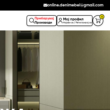
online.denimebel@gmail.com
0
Пребарувај
Мој профил
Производи
Најави се / Регистрирај се