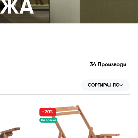
АЖА
34
Производи
СОРТИРАЈ ПО
-20%
На залиха