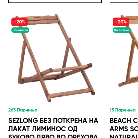
-20%
-20%
На залиха
На залиха
263 Парчиња
15 Парчиња
SEZLONG БЕЗ ПОТКРЕНА НА
BEACH C
ЛАКАТ ЛИМИНОС ОД
ARMS S
БУКОВО ДРВО ВО ОРЕХОВА
NATURA