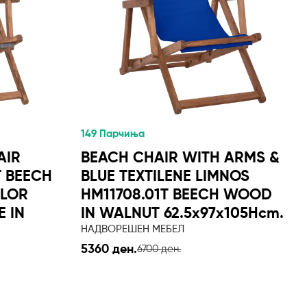
149 Парчиња
AIR
BEACH CHAIR WITH ARMS &
T BEECH
BLUE TEXTILENE LIMNOS
LOR
HM11708.01T BEECH WOOD
E IN
IN WALNUT 62.5x97x105Hcm.
НАДВОРЕШЕН МЕБЕЛ
5360 ден.
6700 ден.