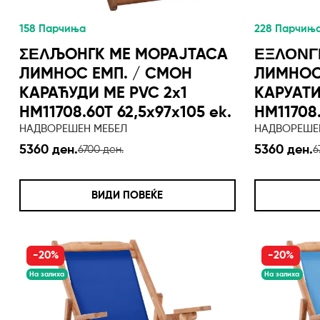
158 Парчиња
228 Парчињ
ΣΕΛЉОНГК ME МОРАЈТАСА
ΕΞΛΟΝΓ
ЛИМНОС ЕМП. / СМОН
ЛИМНОС
КАРАЋУДИ МЕ PVC 2x1
КАРУАТИ
HM11708.60T 62,5x97x105 ek.
HM11708.
НАДВОРЕШЕН МЕБЕЛ
НАДВОРЕШЕ
5360 ден.
5360 ден.
6700 ден.
6
ВИДИ ПОВЕЌЕ
-20%
-20%
На залиха
На залиха