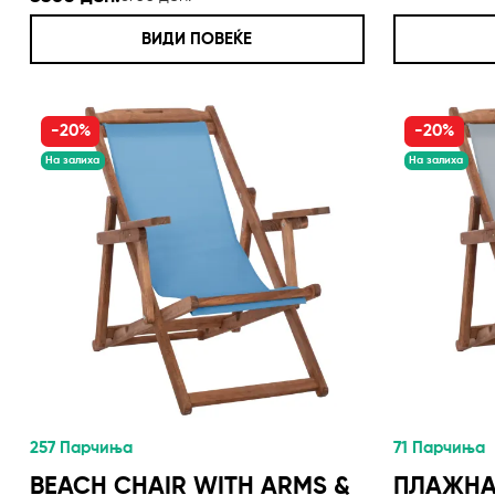
ВИДИ ПОВЕЌЕ
-20%
-20%
На залиха
На залиха
257 Парчиња
71 Парчиња
BEACH CHAIR WITH ARMS &
ПЛАЖНА