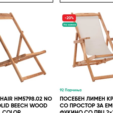
-20%
На залиха
92 Парчиња
HAIR HM5798.02 NO
ПОСЕБЕН ЛИМЕН К
OLID BEECH WOOD
СО ПРОСТОР ЗА Е
L COLOR
ФУКИНО СО ПВЦ 2x