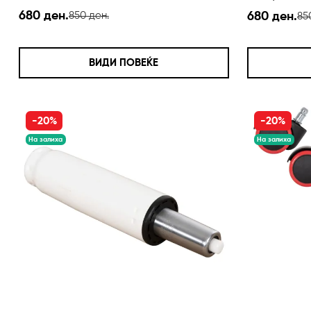
680 ден.
680 ден.
850 ден.
85
ВИДИ ПОВЕЌЕ
-20%
-20%
На залиха
На залиха