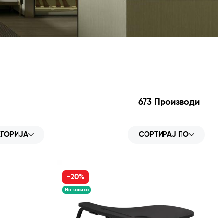
673
Производи
ЕГОРИЈА
СОРТИРАЈ ПО
-20%
На залиха