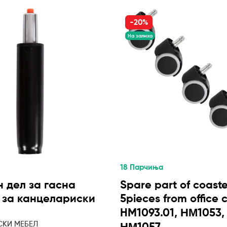
-20%
На залиха
18 Парчиња
 дел за гасна
Spare part of coaste
 за канцелариски
5pieces from office 
HM1093.01, ΗΜ1053,
СКИ МЕБЕЛ