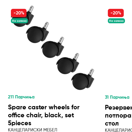
-20%
-20%
На залиха
На залиха
211 Парчиња
31 Парчиња
Spare caster wheels for
Резервен
office chair, black, set
потпора
5pieces
стол
КАНЦЕЛАРИСКИ МЕБЕЛ
КАНЦЕЛАРИ