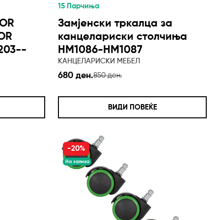
15 Парчиња
TOR
Замјенски тркалца за
FOR
канцелариски столчиња
203--
HM1086-HM1087
КАНЦЕЛАРИСКИ МЕБЕЛ
680 ден.
850 ден.
ВИДИ ПОВЕЌЕ
-20%
На залиха