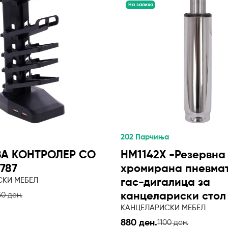
На залиха
202 Парчиња
ЗА КОНТРОЛЕР СО
HM1142X -Резервна
787
хромирана пневма
СКИ МЕБЕЛ
гас-дигалица за
канцелариски стол
50 ден.
КАНЦЕЛАРИСКИ МЕБЕЛ
880 ден.
1100 ден.