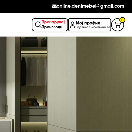
online.denimebel@gmail.com
0
Пребарувај
Мој профил
Производи
Најави се / Регистрирај се