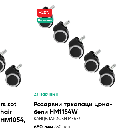
-20%
На залиха
23 Парчиња
rs set
Резервни тркалаци црно-
chair
бели HM1154W
КАНЦЕЛАРИСКИ МЕБЕЛ
 ΗΜ1054,
680 ден.
850 ден.